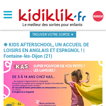
Aller
au
contenu
principal
Le meilleur des sorties pour enfants
TROUVER VOTRE SORTIE ▼
❋ KIDS AFTERSCHOOL, UN ACCUEIL DE
LOISIRS EN ANGLAIS ET ESPAGNOL ! |
Fontaine-lès-Dijon (21)
Im