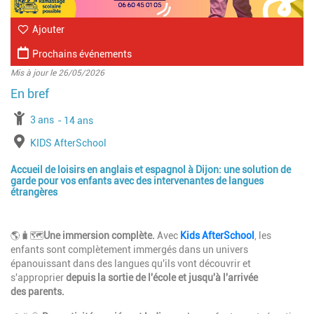
Ajouter
Prochains événements
Mis à jour le 26/05/2026
à partir de
3 ans
jusqu'à l'âge de
14 ans
Lieu
KIDS AfterSchool
Accueil de loisirs en anglais et espagnol à Dijon: une solution de
garde pour vos enfants avec des intervenantes de langues
étrangères
🌎🧳🗺️
Une immersion complète.
Avec
Kids AfterSchool
, les
enfants sont complètement immergés dans un univers
épanouissant dans des langues qu'ils vont découvrir et
s'approprier
depuis la sortie de l'école et jusqu'à l'arrivée
des parents.