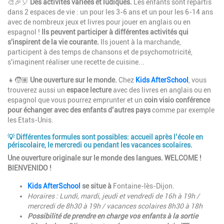
🎨🎉🎈
Des activités variées et ludiques.
Les enfants sont répartis
dans 2 espaces de vie : un pour les 3-6 ans et un pour les 6-14 ans
avec de nombreux jeux et livres pour jouer en anglais ou en
espagnol !
Ils peuvent participer à différentes activités qui
s'inspirent de la vie courante.
Ils jouent à la marchande,
participent à des temps de chansons et de psychomotricité,
s'imaginent réaliser une recette de cuisine...
👧🧒🏽
Une ouverture sur le monde.
Chez
Kids AfterSchool
, vous
trouverez aussi un
espace lecture
avec des livres en anglais ou en
espagnol que vous pourrez emprunter et un
coin visio conférence
pour échanger avec des enfants d’autres pays
comme par exemple
les Etats-Unis.
💡
Différentes formules sont possibles:
accueil après l’école en
périscolaire, le mercredi ou pendant les vacances scolaires.
Une ouverture originale sur le monde des langues. WELCOME !
BIENVENIDO !
Kids AfterSchool
se situe à
Fontaine-lès-Dijon.
Horaires : Lundi, mardi, jeudi et vendredi de 16h à 19h /
mercredi de 8h30 à 19h / vacances scolaires 8h30 à 18h
Possibilité de prendre en charge vos enfants à la sortie