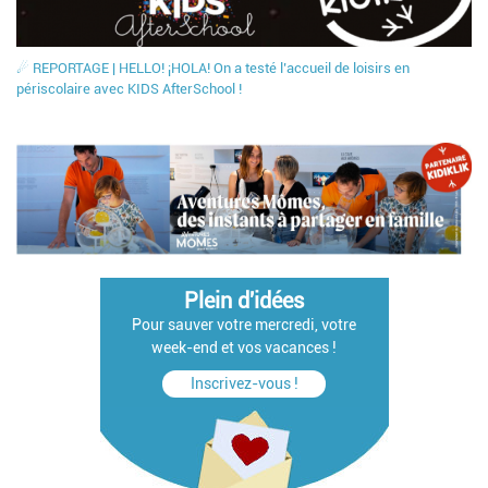
☄ REPORTAGE | HELLO! ¡HOLA! On a testé l’accueil de loisirs en
périscolaire avec KIDS AfterSchool !
Plein d'idées
Pour sauver votre mercredi, votre
week-end et vos vacances !
Inscrivez-vous !