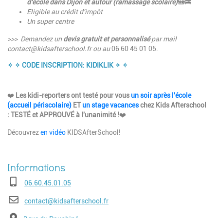
d'école dans Dijon et autour (ramassage scolaire)
🎒
🚌
Eligible au crédit d'impôt
Un super centre
>>> Demandez un
devis gratuit et personnalisé
par mail
contact@kidsafterschool.fr
ou au
06 60 45 01 05.
✧ ✧ CODE INSCRIPTION: KIDIKLIK ✧ ✧
❤️
Les kidi-reporters ont testé pour vous
un soir après l'école
(accueil périscolaire)
ET
un stage vacances
chez Kids Afterschool
: TESTÉ et APPROUVÉ à l'unanimité !
❤️
Découvrez
en vidéo
KIDSAfterSchool!
Téléphone
06.60.45.01.05
E-mail
contact@kidsafterschool.fr
Adresse