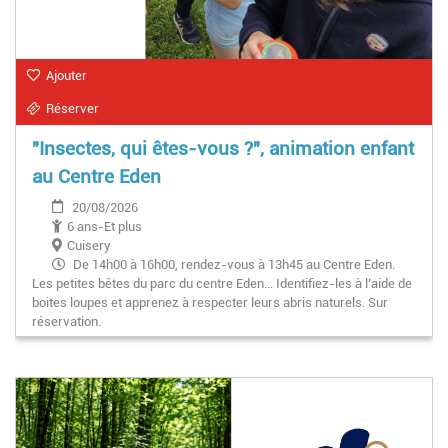
Ajouter
Réserver
"Insectes, qui êtes-vous ?", animation enfant
au Centre Eden
20/08/2026
6 ans-Et plus
Cuisery
De 14h00 à 16h00, rendez-vous à 13h45 au Centre Eden.
Les petites bêtes du parc du centre Eden... Identifiez-les à l’aide de
boites loupes et apprenez à respecter leurs abris naturels. Sur
réservation.