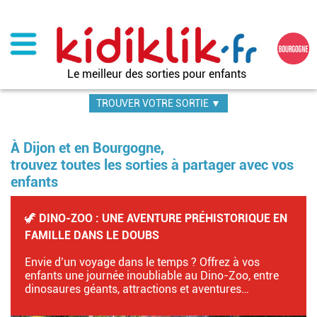
Aller
au
contenu
principal
Le meilleur des sorties pour enfants
TROUVER VOTRE SORTIE ▼
À Dijon et en Bourgogne,
trouvez toutes les sorties à partager avec vos
enfants
🦖 DINO-ZOO : UNE AVENTURE PRÉHISTORIQUE EN
FAMILLE DANS LE DOUBS
Envie d’un voyage dans le temps ? Offrez à vos
enfants une journée inoubliable au Dino-Zoo, entre
dinosaures géants, attractions et aventures…