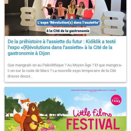
De la préhistoire à l'assiette du futur : Kidiklik a testé
l'expo «(R)évolutions dans l'assiette» à la Cité de la
gastronomie à Dijon
Que mangeait-on au Paléolithique ? Au Moyen Âge ? Et que mangera-
t-on sur la route de Mars ? La nouvelle expo temporaire de la Cité
dresse douze…