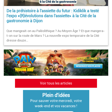
De la préhistoire à l'assiette du futur : Kidiklik a testé
l'expo «(R)évolutions dans l'assiette» à la Cité de la
gastronomie à Dijon
Que mangeait-on au Paléolithique ? Au Moyen Âge ? Et que mangera-
t-on sur la route de Mars ? La nouvelle expo temporaire de la Cité
dresse douze…
Voir tous les articles
Plein d'idées
Pour sauver votre mercredi, votre
week-end et vos vacances !