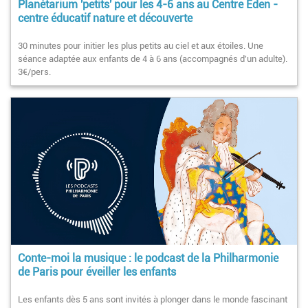
Planétarium 'petits' pour les 4-6 ans au Centre Eden -
centre éducatif nature et découverte
30 minutes pour initier les plus petits au ciel et aux étoiles. Une
séance adaptée aux enfants de 4 à 6 ans (accompagnés d'un adulte).
3€/pers.
Conte-moi la musique : le podcast de la Philharmonie
de Paris pour éveiller les enfants
Les enfants dès 5 ans sont invités à plonger dans le monde fascinant