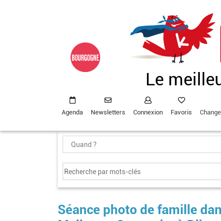
Aller
au
contenu
principal
Le meille
Agenda
Newsletters
Connexion
Favoris
Change
Séance photo de famille dan