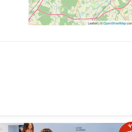
Leaflet | ©
OpenStreetMap
con