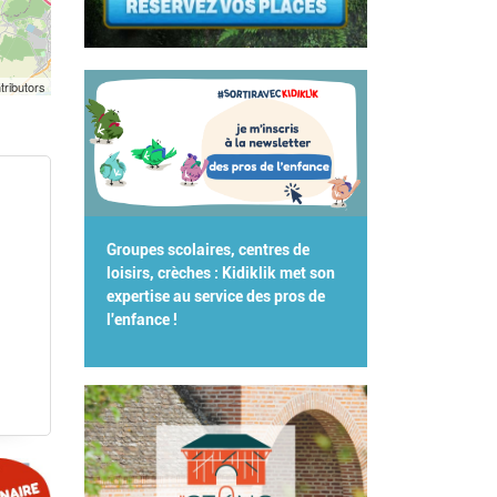
tributors
Groupes scolaires, centres de
loisirs, crèches : Kidiklik met son
expertise au service des pros de
l'enfance !