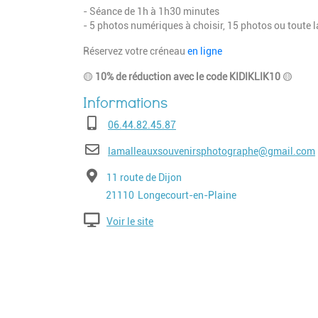
- Séance de 1h à 1h30 minutes
- 5 photos numériques à choisir, 15 photos ou toute l
Réservez votre créneau
en ligne
🟡
10% de réduction avec le code KIDIKLIK10
🟡
Téléphone
06.44.82.45.87
E-mail
lamalleauxsouvenirsphotographe@gmail.com
Adresse
11 route de Dijon
Code postal
Ville
21110
Longecourt-en-Plaine
Voir le site