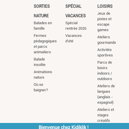
SORTIES
SPÉCIAL
LOISIRS
Jeux de
NATURE
VACANCES
pistes et
Balades en
Spécial
escape
famille
rentrée 2026
games
Fermes
Vacances
Ateliers
pédagogiques
d'été
gourmands
et parcs
Activités
animaliers
sportives
Balade
Parcs de
insolite
loisirs
Animations
indoors /
nature
outdoors
Où se
Ateliers de
baigner?
langues
(anglais -
espagnol)
Ateliers et
stages
créatifs
Bienvenue chez Kidiklik !