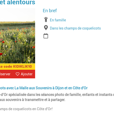
et alentours
Image
À partir de
En famille
Lieu
Dans les champs de coquelicots
Période
éserver
Ajouter
ots avec La Malle aux Souvenirs à Dijon et en Côte d'Or
’Or spécialisée dans les séances photo de famille, enfants et instants d
aux souvenirs à transmettre et à partager.
amps de coquelicots en Côte d'Or!